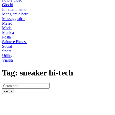
Foto e video
Giochi
Intrattenimento
Mangiare e bere
Messaggistica
Meteo
Moda
Musica
Posta
Salute e Fitness
Social
Sport
Utility
Viaggi
Tag:
sneaker hi-tech