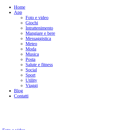
Home
App
Foto e video
Giochi
Intrattenimento
Mangiare e bere
Messaggistica
Meteo
Moda
Musica
Posta
Salute e fitness
Social
Sport
Utility
Viaggi
Blog
Contatti