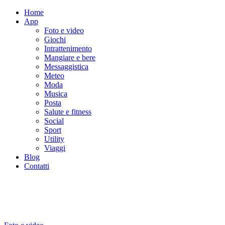
Home
App
Foto e video
Giochi
Intrattenimento
Mangiare e bere
Messaggistica
Meteo
Moda
Musica
Posta
Salute e fitness
Social
Sport
Utility
Viaggi
Blog
Contatti