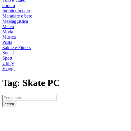
Foto e video
Giochi
Intrattenimento
Mangiare e bere
Messaggistica
Meteo
Moda
Musica
Posta
Salute e Fitness
Social
Sport
Utility
Viaggi
Tag:
Skate PC