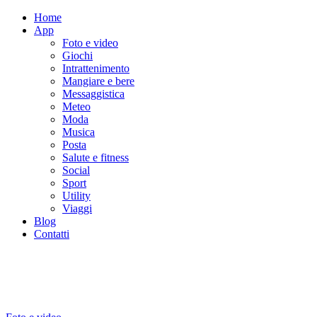
Home
App
Foto e video
Giochi
Intrattenimento
Mangiare e bere
Messaggistica
Meteo
Moda
Musica
Posta
Salute e fitness
Social
Sport
Utility
Viaggi
Blog
Contatti