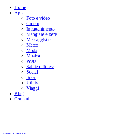
Home
App
Foto e video
Giochi
Intrattenimento
Mangiare e bere
Messaggistica
Meteo
Moda
Musica
Posta
Salute e fitness
Social
Sport
Utility
Viaggi
Blog
Contatti