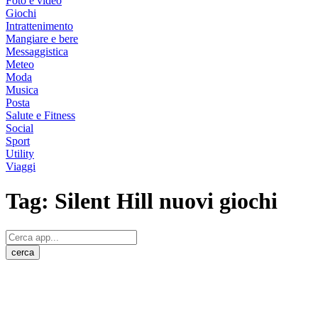
Foto e video
Giochi
Intrattenimento
Mangiare e bere
Messaggistica
Meteo
Moda
Musica
Posta
Salute e Fitness
Social
Sport
Utility
Viaggi
Tag:
Silent Hill nuovi giochi