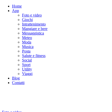
Home
App
Foto e video
Giochi
Intrattenimento
Mangiare e bere
Messaggistica
Meteo
Moda
Musica
Posta
Salute e fitness
Social
Sport
Utility
Viaggi
Blog
Contatti