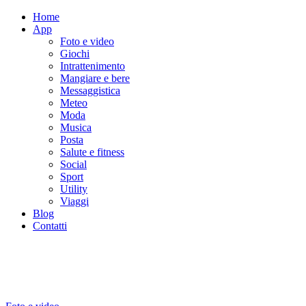
Home
App
Foto e video
Giochi
Intrattenimento
Mangiare e bere
Messaggistica
Meteo
Moda
Musica
Posta
Salute e fitness
Social
Sport
Utility
Viaggi
Blog
Contatti