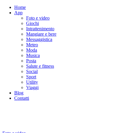
Home
App
Foto e video
Giochi
Intrattenimento
Mangiare e bere
Messaggistica
Meteo
Moda
Musica
Posta
Salute e fitness
Social
Sport
Utility
Viaggi
Blog
Contatti