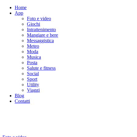
Home
App
Foto e video
Giochi
Intrattenimento
Mangiare e bere
Messaggistica
Meteo
Moda
Musica
Posta
Salute e fitness
Social
Sport
Utility
Viaggi
Blog
Contatti