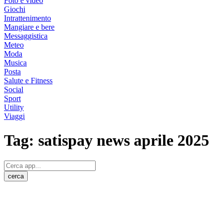
Foto e video
Giochi
Intrattenimento
Mangiare e bere
Messaggistica
Meteo
Moda
Musica
Posta
Salute e Fitness
Social
Sport
Utility
Viaggi
Tag:
satispay news aprile 2025