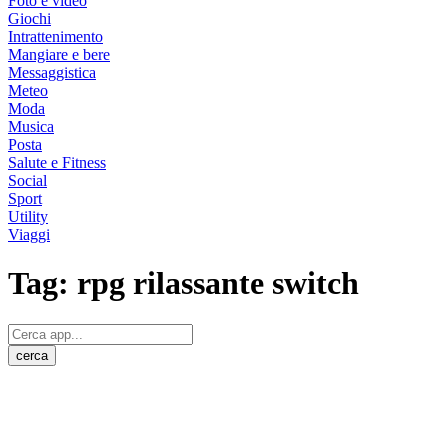
Foto e video
Giochi
Intrattenimento
Mangiare e bere
Messaggistica
Meteo
Moda
Musica
Posta
Salute e Fitness
Social
Sport
Utility
Viaggi
Tag:
rpg rilassante switch