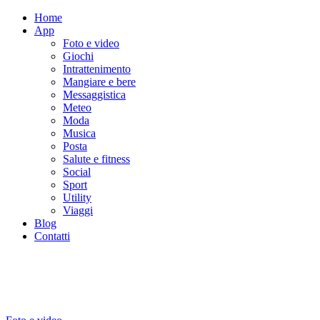
Home
App
Foto e video
Giochi
Intrattenimento
Mangiare e bere
Messaggistica
Meteo
Moda
Musica
Posta
Salute e fitness
Social
Sport
Utility
Viaggi
Blog
Contatti