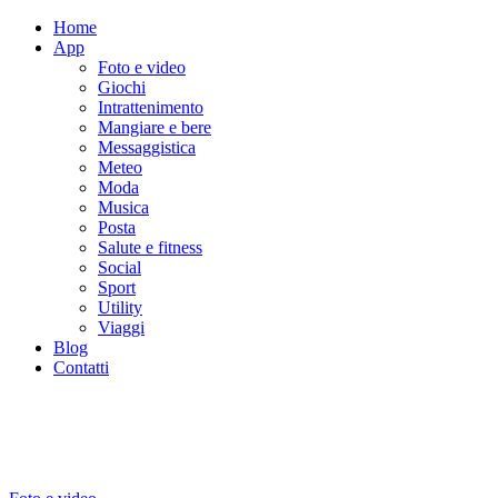
Home
App
Foto e video
Giochi
Intrattenimento
Mangiare e bere
Messaggistica
Meteo
Moda
Musica
Posta
Salute e fitness
Social
Sport
Utility
Viaggi
Blog
Contatti