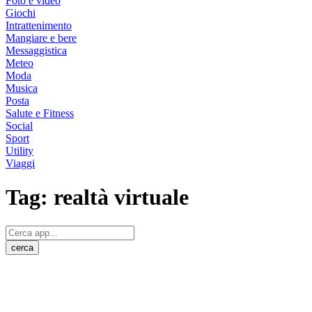
Foto e video
Giochi
Intrattenimento
Mangiare e bere
Messaggistica
Meteo
Moda
Musica
Posta
Salute e Fitness
Social
Sport
Utility
Viaggi
Tag:
realtà virtuale