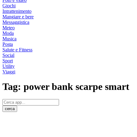
Foto e video
Giochi
Intrattenimento
Mangiare e bere
Messaggistica
Meteo
Moda
Musica
Posta
Salute e Fitness
Social
Sport
Utility
Viaggi
Tag:
power bank scarpe smart