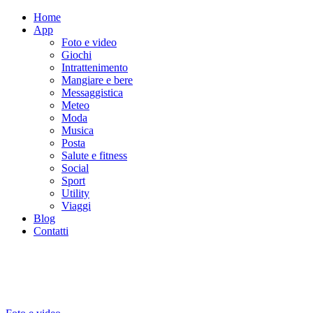
Home
App
Foto e video
Giochi
Intrattenimento
Mangiare e bere
Messaggistica
Meteo
Moda
Musica
Posta
Salute e fitness
Social
Sport
Utility
Viaggi
Blog
Contatti