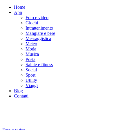
Home
App
Foto e video
Giochi
Intrattenimento
Mangiare e bere
Messaggistica
Meteo
Moda
Musica
Posta
Salute e fitness
Social
Sport
Utility
Viaggi
Blog
Contatti