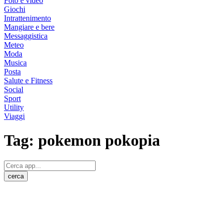
Foto e video
Giochi
Intrattenimento
Mangiare e bere
Messaggistica
Meteo
Moda
Musica
Posta
Salute e Fitness
Social
Sport
Utility
Viaggi
Tag:
pokemon pokopia