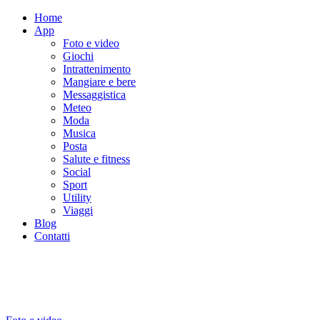
Home
App
Foto e video
Giochi
Intrattenimento
Mangiare e bere
Messaggistica
Meteo
Moda
Musica
Posta
Salute e fitness
Social
Sport
Utility
Viaggi
Blog
Contatti