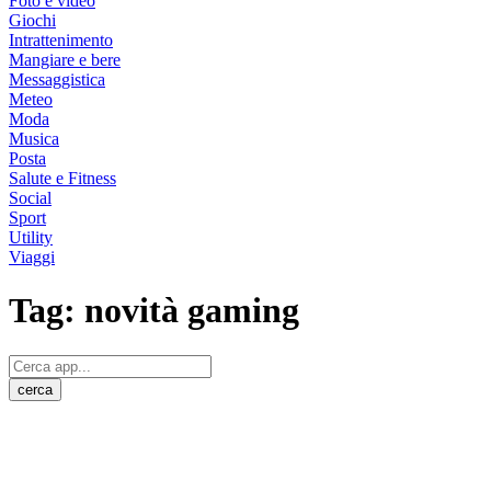
Foto e video
Giochi
Intrattenimento
Mangiare e bere
Messaggistica
Meteo
Moda
Musica
Posta
Salute e Fitness
Social
Sport
Utility
Viaggi
Tag:
novità gaming