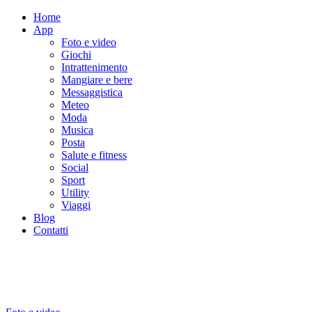
Home
App
Foto e video
Giochi
Intrattenimento
Mangiare e bere
Messaggistica
Meteo
Moda
Musica
Posta
Salute e fitness
Social
Sport
Utility
Viaggi
Blog
Contatti