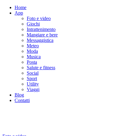
Home
App
Foto e video
Giochi
Intrattenimento
Mangiare e bere
Messaggistica
Meteo
Moda
Musica
Posta
Salute e fitness
Social
Sport
Utility
Viaggi
Blog
Contatti