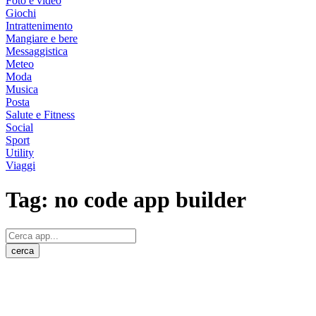
Foto e video
Giochi
Intrattenimento
Mangiare e bere
Messaggistica
Meteo
Moda
Musica
Posta
Salute e Fitness
Social
Sport
Utility
Viaggi
Tag:
no code app builder