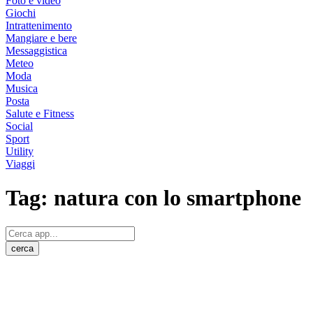
Foto e video
Giochi
Intrattenimento
Mangiare e bere
Messaggistica
Meteo
Moda
Musica
Posta
Salute e Fitness
Social
Sport
Utility
Viaggi
Tag:
natura con lo smartphone