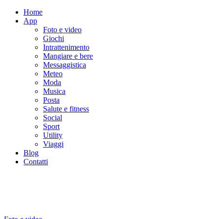
Home
App
Foto e video
Giochi
Intrattenimento
Mangiare e bere
Messaggistica
Meteo
Moda
Musica
Posta
Salute e fitness
Social
Sport
Utility
Viaggi
Blog
Contatti