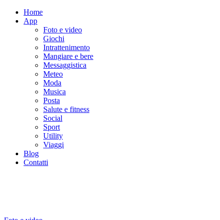
Home
App
Foto e video
Giochi
Intrattenimento
Mangiare e bere
Messaggistica
Meteo
Moda
Musica
Posta
Salute e fitness
Social
Sport
Utility
Viaggi
Blog
Contatti