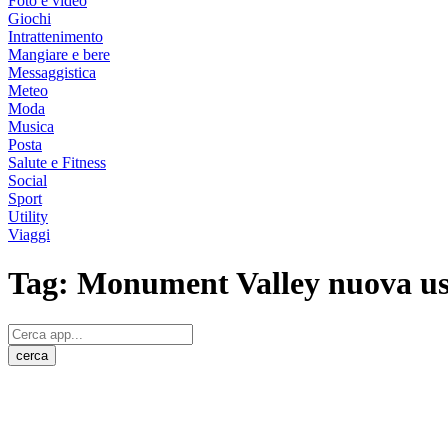
Foto e video
Giochi
Intrattenimento
Mangiare e bere
Messaggistica
Meteo
Moda
Musica
Posta
Salute e Fitness
Social
Sport
Utility
Viaggi
Tag:
Monument Valley nuova us