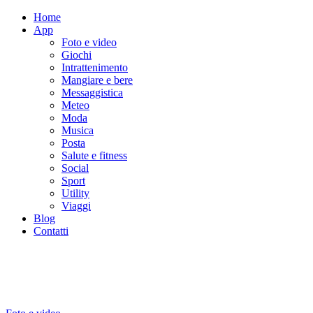
Home
App
Foto e video
Giochi
Intrattenimento
Mangiare e bere
Messaggistica
Meteo
Moda
Musica
Posta
Salute e fitness
Social
Sport
Utility
Viaggi
Blog
Contatti