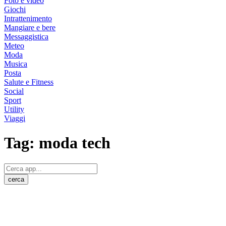
Foto e video
Giochi
Intrattenimento
Mangiare e bere
Messaggistica
Meteo
Moda
Musica
Posta
Salute e Fitness
Social
Sport
Utility
Viaggi
Tag:
moda tech