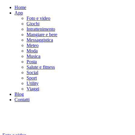
Home
App
Foto e video
Giochi
Intrattenimento
Mangiare e bere
Messaggistica
Meteo
Moda
Musica
Posta
Salute e fitness
Social
Sport
Utility
Viaggi
Blog
Contatti