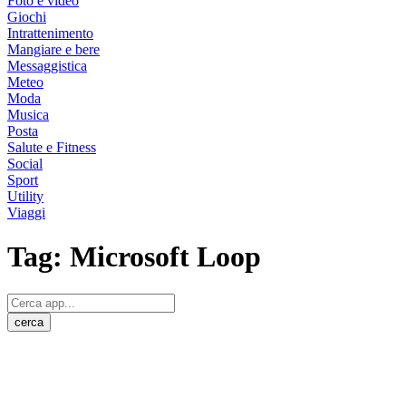
Foto e video
Giochi
Intrattenimento
Mangiare e bere
Messaggistica
Meteo
Moda
Musica
Posta
Salute e Fitness
Social
Sport
Utility
Viaggi
Tag:
Microsoft Loop