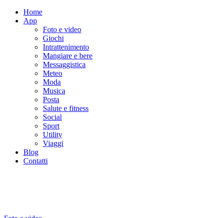
Home
App
Foto e video
Giochi
Intrattenimento
Mangiare e bere
Messaggistica
Meteo
Moda
Musica
Posta
Salute e fitness
Social
Sport
Utility
Viaggi
Blog
Contatti