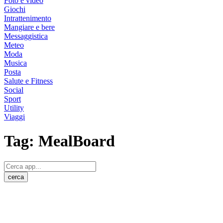
Foto e video
Giochi
Intrattenimento
Mangiare e bere
Messaggistica
Meteo
Moda
Musica
Posta
Salute e Fitness
Social
Sport
Utility
Viaggi
Tag:
MealBoard