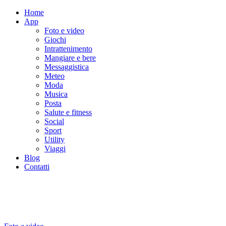
Home
App
Foto e video
Giochi
Intrattenimento
Mangiare e bere
Messaggistica
Meteo
Moda
Musica
Posta
Salute e fitness
Social
Sport
Utility
Viaggi
Blog
Contatti