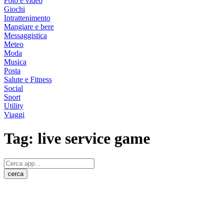
Foto e video
Giochi
Intrattenimento
Mangiare e bere
Messaggistica
Meteo
Moda
Musica
Posta
Salute e Fitness
Social
Sport
Utility
Viaggi
Tag:
live service game