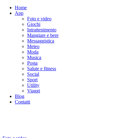
Home
App
Foto e video
Giochi
Intrattenimento
Mangiare e bere
Messaggistica
Meteo
Moda
Musica
Posta
Salute e fitness
Social
Sport
Utility
Viaggi
Blog
Contatti