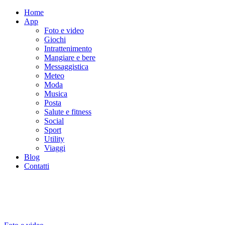
Home
App
Foto e video
Giochi
Intrattenimento
Mangiare e bere
Messaggistica
Meteo
Moda
Musica
Posta
Salute e fitness
Social
Sport
Utility
Viaggi
Blog
Contatti