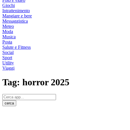
Foto e video
Giochi
Intrattenimento
Mangiare e bere
Messaggistica
Meteo
Moda
Musica
Posta
Salute e Fitness
Social
Sport
Utility
Viaggi
Tag:
horror 2025