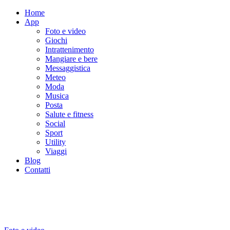
Home
App
Foto e video
Giochi
Intrattenimento
Mangiare e bere
Messaggistica
Meteo
Moda
Musica
Posta
Salute e fitness
Social
Sport
Utility
Viaggi
Blog
Contatti