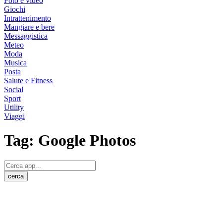
Foto e video
Giochi
Intrattenimento
Mangiare e bere
Messaggistica
Meteo
Moda
Musica
Posta
Salute e Fitness
Social
Sport
Utility
Viaggi
Tag:
Google Photos