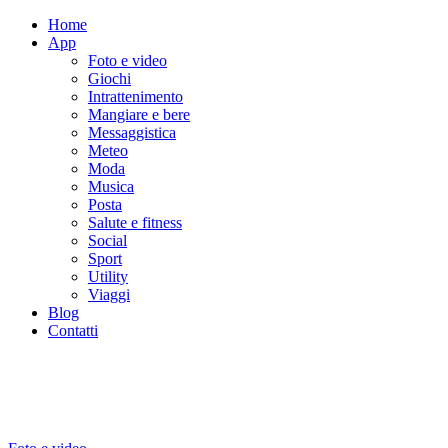
Home
App
Foto e video
Giochi
Intrattenimento
Mangiare e bere
Messaggistica
Meteo
Moda
Musica
Posta
Salute e fitness
Social
Sport
Utility
Viaggi
Blog
Contatti