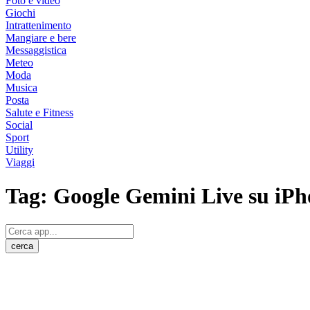
Foto e video
Giochi
Intrattenimento
Mangiare e bere
Messaggistica
Meteo
Moda
Musica
Posta
Salute e Fitness
Social
Sport
Utility
Viaggi
Tag:
Google Gemini Live su iPh