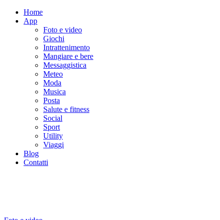
Home
App
Foto e video
Giochi
Intrattenimento
Mangiare e bere
Messaggistica
Meteo
Moda
Musica
Posta
Salute e fitness
Social
Sport
Utility
Viaggi
Blog
Contatti