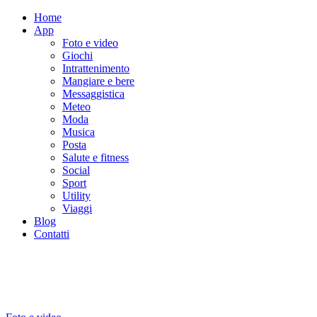
Home
App
Foto e video
Giochi
Intrattenimento
Mangiare e bere
Messaggistica
Meteo
Moda
Musica
Posta
Salute e fitness
Social
Sport
Utility
Viaggi
Blog
Contatti