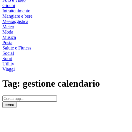
Foto e video
Giochi
Intrattenimento
Mangiare e bere
Messaggistica
Meteo
Moda
Musica
Posta
Salute e Fitness
Social
Sport
Utility
Viaggi
Tag:
gestione calendario