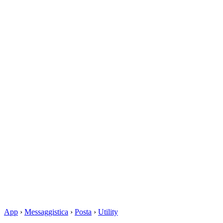
App
›
Messaggistica
›
Posta
›
Utility