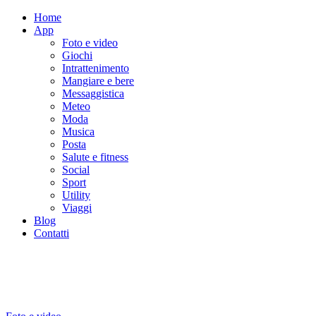
Home
App
Foto e video
Giochi
Intrattenimento
Mangiare e bere
Messaggistica
Meteo
Moda
Musica
Posta
Salute e fitness
Social
Sport
Utility
Viaggi
Blog
Contatti