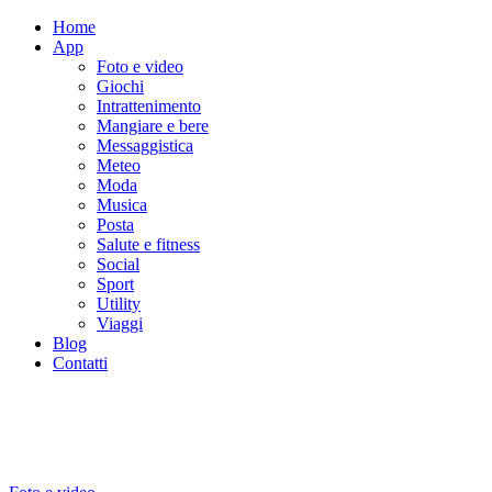
Home
App
Foto e video
Giochi
Intrattenimento
Mangiare e bere
Messaggistica
Meteo
Moda
Musica
Posta
Salute e fitness
Social
Sport
Utility
Viaggi
Blog
Contatti