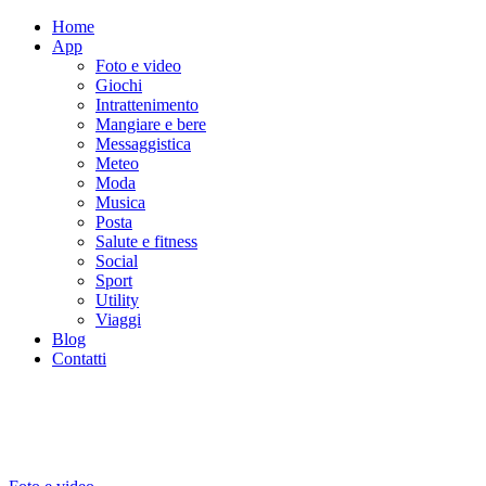
Home
App
Foto e video
Giochi
Intrattenimento
Mangiare e bere
Messaggistica
Meteo
Moda
Musica
Posta
Salute e fitness
Social
Sport
Utility
Viaggi
Blog
Contatti