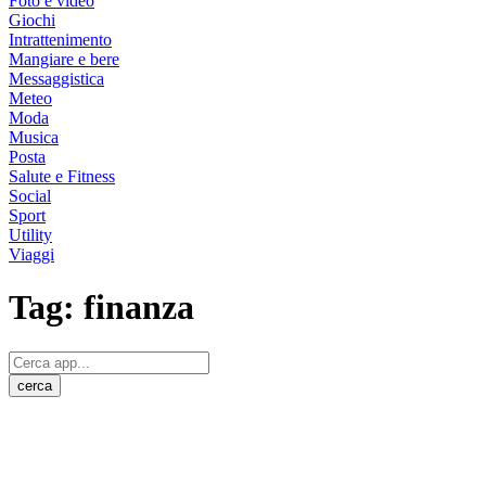
Foto e video
Giochi
Intrattenimento
Mangiare e bere
Messaggistica
Meteo
Moda
Musica
Posta
Salute e Fitness
Social
Sport
Utility
Viaggi
Tag:
finanza