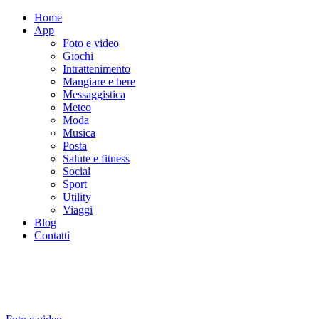
Home
App
Foto e video
Giochi
Intrattenimento
Mangiare e bere
Messaggistica
Meteo
Moda
Musica
Posta
Salute e fitness
Social
Sport
Utility
Viaggi
Blog
Contatti