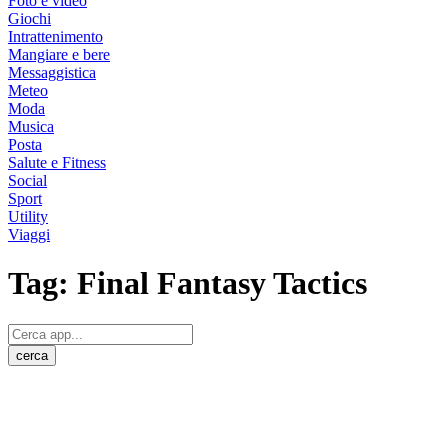
Foto e video
Giochi
Intrattenimento
Mangiare e bere
Messaggistica
Meteo
Moda
Musica
Posta
Salute e Fitness
Social
Sport
Utility
Viaggi
Tag:
Final Fantasy Tactics