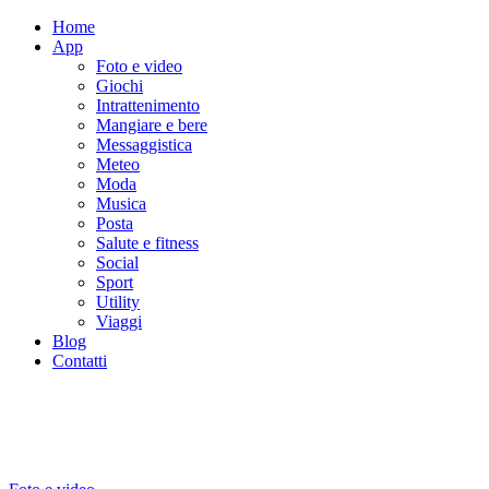
Home
App
Foto e video
Giochi
Intrattenimento
Mangiare e bere
Messaggistica
Meteo
Moda
Musica
Posta
Salute e fitness
Social
Sport
Utility
Viaggi
Blog
Contatti