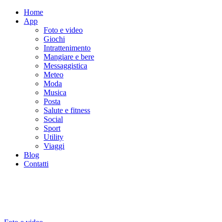
Home
App
Foto e video
Giochi
Intrattenimento
Mangiare e bere
Messaggistica
Meteo
Moda
Musica
Posta
Salute e fitness
Social
Sport
Utility
Viaggi
Blog
Contatti