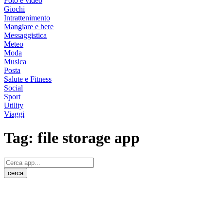
Foto e video
Giochi
Intrattenimento
Mangiare e bere
Messaggistica
Meteo
Moda
Musica
Posta
Salute e Fitness
Social
Sport
Utility
Viaggi
Tag:
file storage app