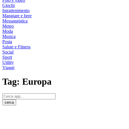
Foto e video
Giochi
Intrattenimento
Mangiare e bere
Messaggistica
Meteo
Moda
Musica
Posta
Salute e Fitness
Social
Sport
Utility
Viaggi
Tag:
Europa