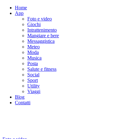
Home
App
Foto e video
Giochi
Intrattenimento
Mangiare e bere
Messaggistica
Meteo
Moda
Musica
Posta
Salute e fitness
Social
Sport
Utility
Viaggi
Blog
Contatti