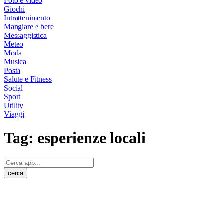
Foto e video
Giochi
Intrattenimento
Mangiare e bere
Messaggistica
Meteo
Moda
Musica
Posta
Salute e Fitness
Social
Sport
Utility
Viaggi
Tag:
esperienze locali