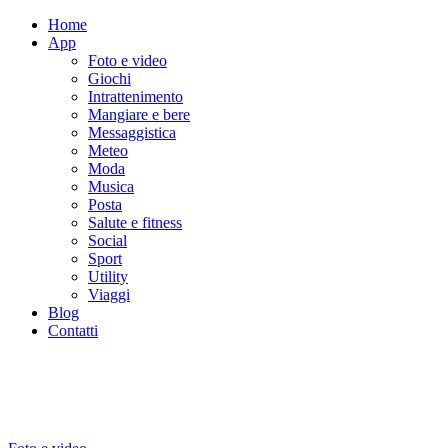
Home
App
Foto e video
Giochi
Intrattenimento
Mangiare e bere
Messaggistica
Meteo
Moda
Musica
Posta
Salute e fitness
Social
Sport
Utility
Viaggi
Blog
Contatti