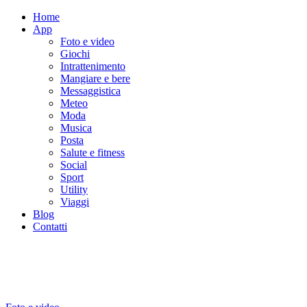
Home
App
Foto e video
Giochi
Intrattenimento
Mangiare e bere
Messaggistica
Meteo
Moda
Musica
Posta
Salute e fitness
Social
Sport
Utility
Viaggi
Blog
Contatti