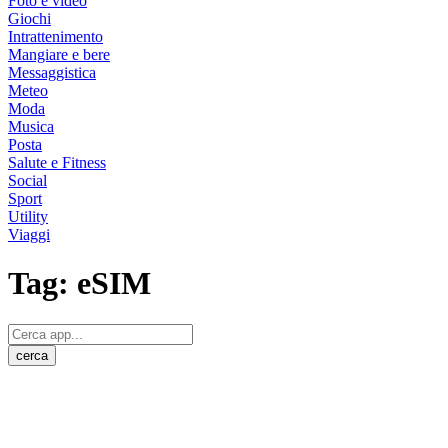
Foto e video
Giochi
Intrattenimento
Mangiare e bere
Messaggistica
Meteo
Moda
Musica
Posta
Salute e Fitness
Social
Sport
Utility
Viaggi
Tag:
eSIM