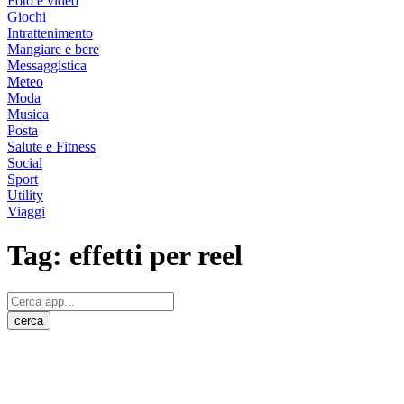
Foto e video
Giochi
Intrattenimento
Mangiare e bere
Messaggistica
Meteo
Moda
Musica
Posta
Salute e Fitness
Social
Sport
Utility
Viaggi
Tag:
effetti per reel