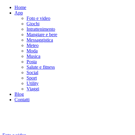
Home
App
Foto e video
Giochi
Intrattenimento
Mangiare e bere
Messaggistica
Meteo
Moda
Musica
Posta
Salute e fitness
Social
Sport
Utility
Viaggi
Blog
Contatti