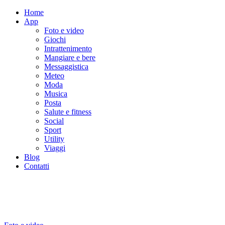
Home
App
Foto e video
Giochi
Intrattenimento
Mangiare e bere
Messaggistica
Meteo
Moda
Musica
Posta
Salute e fitness
Social
Sport
Utility
Viaggi
Blog
Contatti