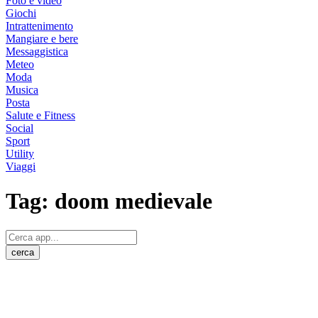
Foto e video
Giochi
Intrattenimento
Mangiare e bere
Messaggistica
Meteo
Moda
Musica
Posta
Salute e Fitness
Social
Sport
Utility
Viaggi
Tag:
doom medievale