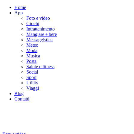
Home
App
Foto e video
Giochi
Intrattenimento
Mangiare e bere
Messaggistica
Meteo
Moda
Musica
Posta
Salute e fitness
Social
Sport
Utility
Viaggi
Blog
Contatti