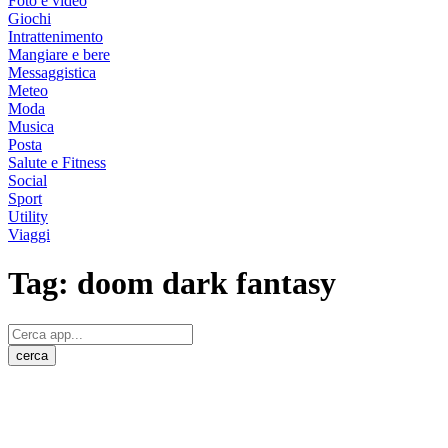
Foto e video
Giochi
Intrattenimento
Mangiare e bere
Messaggistica
Meteo
Moda
Musica
Posta
Salute e Fitness
Social
Sport
Utility
Viaggi
Tag:
doom dark fantasy