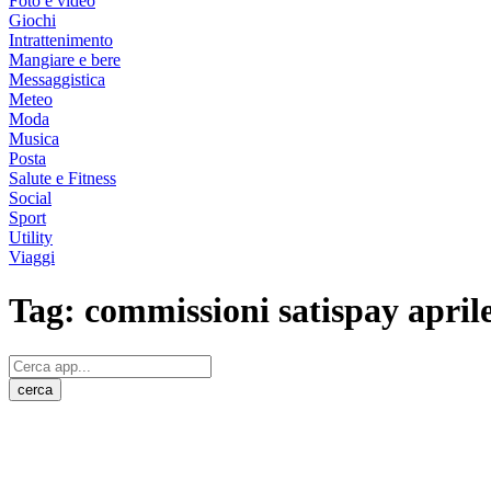
Foto e video
Giochi
Intrattenimento
Mangiare e bere
Messaggistica
Meteo
Moda
Musica
Posta
Salute e Fitness
Social
Sport
Utility
Viaggi
Tag:
commissioni satispay april