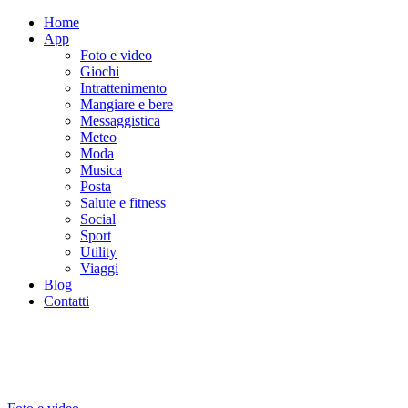
Home
App
Foto e video
Giochi
Intrattenimento
Mangiare e bere
Messaggistica
Meteo
Moda
Musica
Posta
Salute e fitness
Social
Sport
Utility
Viaggi
Blog
Contatti