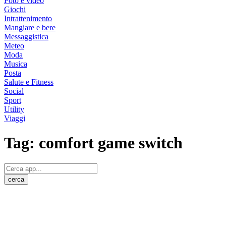
Foto e video
Giochi
Intrattenimento
Mangiare e bere
Messaggistica
Meteo
Moda
Musica
Posta
Salute e Fitness
Social
Sport
Utility
Viaggi
Tag:
comfort game switch