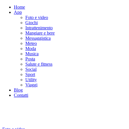
Home
App
Foto e video
Giochi
Intrattenimento
Mangiare e bere
Messaggistica
Meteo
Moda
Musica
Posta
Salute e fitness
Social
Sport
Utility
Viaggi
Blog
Contatti