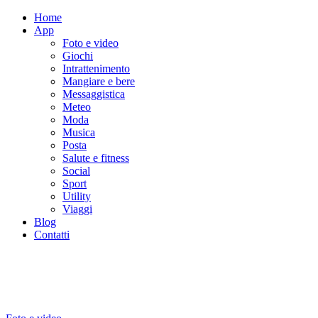
Home
App
Foto e video
Giochi
Intrattenimento
Mangiare e bere
Messaggistica
Meteo
Moda
Musica
Posta
Salute e fitness
Social
Sport
Utility
Viaggi
Blog
Contatti