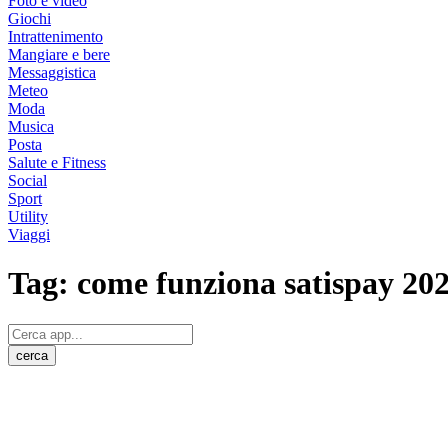
Foto e video
Giochi
Intrattenimento
Mangiare e bere
Messaggistica
Meteo
Moda
Musica
Posta
Salute e Fitness
Social
Sport
Utility
Viaggi
Tag:
come funziona satispay 20