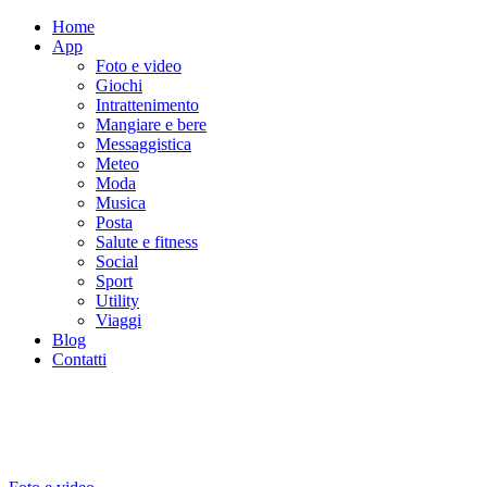
Home
App
Foto e video
Giochi
Intrattenimento
Mangiare e bere
Messaggistica
Meteo
Moda
Musica
Posta
Salute e fitness
Social
Sport
Utility
Viaggi
Blog
Contatti