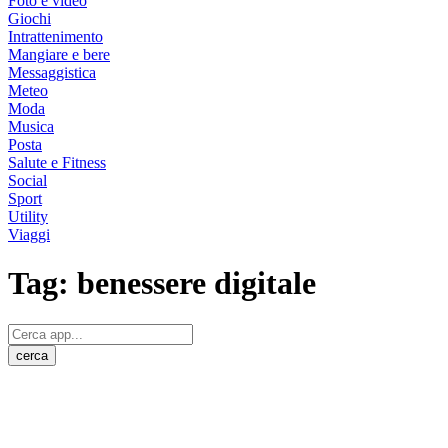
Foto e video
Giochi
Intrattenimento
Mangiare e bere
Messaggistica
Meteo
Moda
Musica
Posta
Salute e Fitness
Social
Sport
Utility
Viaggi
Tag:
benessere digitale