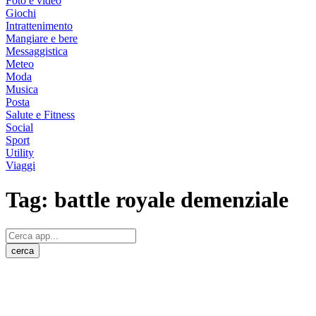
Foto e video
Giochi
Intrattenimento
Mangiare e bere
Messaggistica
Meteo
Moda
Musica
Posta
Salute e Fitness
Social
Sport
Utility
Viaggi
Tag:
battle royale demenziale