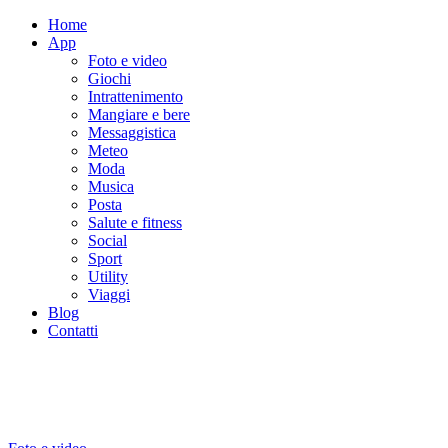
Home
App
Foto e video
Giochi
Intrattenimento
Mangiare e bere
Messaggistica
Meteo
Moda
Musica
Posta
Salute e fitness
Social
Sport
Utility
Viaggi
Blog
Contatti