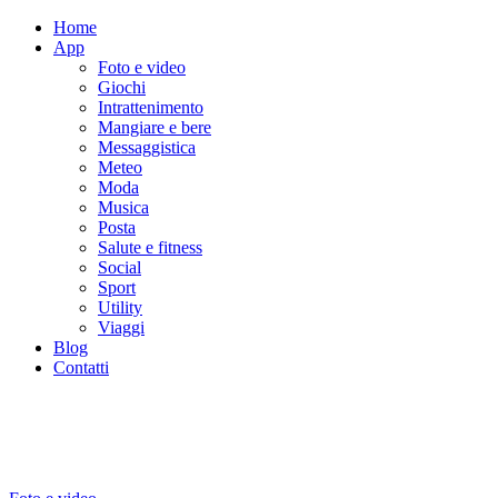
Home
App
Foto e video
Giochi
Intrattenimento
Mangiare e bere
Messaggistica
Meteo
Moda
Musica
Posta
Salute e fitness
Social
Sport
Utility
Viaggi
Blog
Contatti