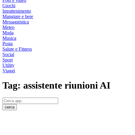
Foto e video
Giochi
Intrattenimento
Mangiare e bere
Messaggistica
Meteo
Moda
Musica
Posta
Salute e Fitness
Social
Sport
Utility
Viaggi
Tag:
assistente riunioni AI