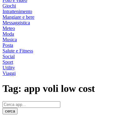
Foto e video
Giochi
Intrattenimento
Mangiare e bere
Messaggistica
Meteo
Moda
Musica
Posta
Salute e Fitness
Social
Sport
Utility
Viaggi
Tag:
app voli low cost