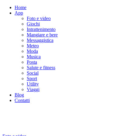
Home
App
Foto e video
Giochi
Intrattenimento
Mangiare e bere
Messaggistica
Meteo
Moda
Musica
Posta
Salute e fitness
Social
Sport
Utility
Viaggi
Blog
Contatti