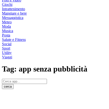
Foto e video
Giochi
Intrattenimento
Mangiare e bere
Messaggistica
Meteo
Moda
Musica
Posta
Salute e Fitness
Social
Sport
Utility
Viaggi
Tag:
app senza pubblicità