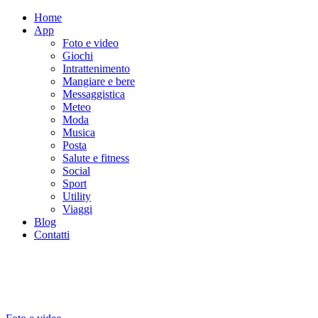
Home
App
Foto e video
Giochi
Intrattenimento
Mangiare e bere
Messaggistica
Meteo
Moda
Musica
Posta
Salute e fitness
Social
Sport
Utility
Viaggi
Blog
Contatti