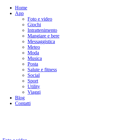
Home
App
Foto e video
Giochi
Intrattenimento
Mangiare e bere
Messaggistica
Meteo
Moda
Musica
Posta
Salute e fitness
Social
Sport
Utility
Viaggi
Blog
Contatti