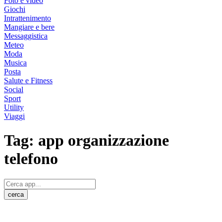
Foto e video
Giochi
Intrattenimento
Mangiare e bere
Messaggistica
Meteo
Moda
Musica
Posta
Salute e Fitness
Social
Sport
Utility
Viaggi
Tag:
app organizzazione
telefono