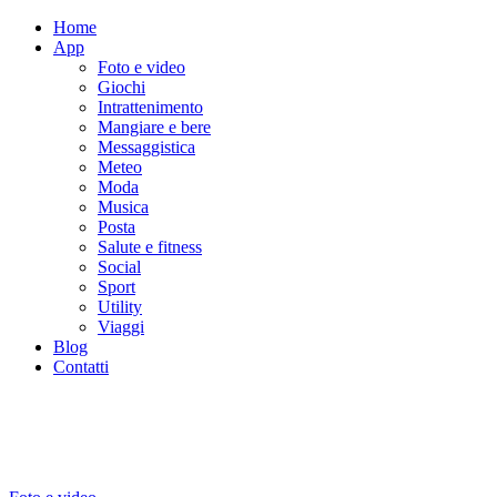
Home
App
Foto e video
Giochi
Intrattenimento
Mangiare e bere
Messaggistica
Meteo
Moda
Musica
Posta
Salute e fitness
Social
Sport
Utility
Viaggi
Blog
Contatti